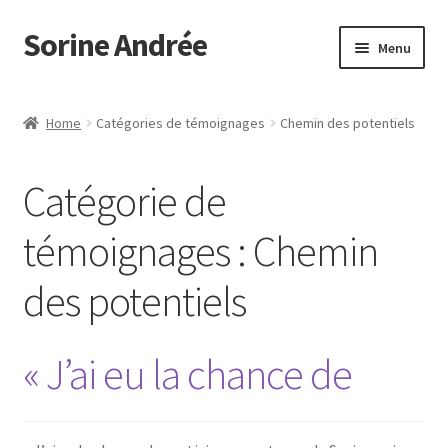
Sorine Andrée
Aller
Aller
Menu
à
au
la
contenu
Accueil
navigation
Home
Catégories de témoignages
Chemin des potentiels
Mon compte
Catégorie de
Panier
témoignages :
Chemin
Politique de cookies (UE)
des potentiels
Témoignages
« J’ai eu la chance de
Validation de la commande
Votre Témoignage