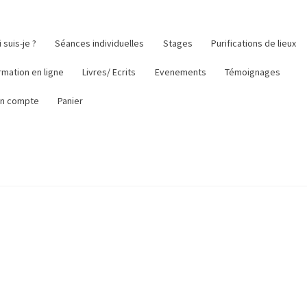
 suis-je ?
Séances individuelles
Stages
Purifications de lieux
rmation en ligne
Livres/ Ecrits
Evenements
Témoignages
n compte
Panier
es (UE)
Témoignages
Validation de la commande
Votre Témoigna