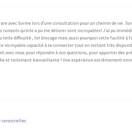
rare avec Sorine lors d’une consultation pour un chemin de vie . So
 les conseils qu’elle a pu me délivrer sont incroyables! J’ai pu im
telle difficulté , tel blocage mais aussi pourquoi cette facilité à fa
te incroyable capacité à se connecter tout en restant très disponibl
 avec nous pour répondre à nos questions, pour apporter des précisi
che et tellement bienveillante ! Une expérience extrêmement enric
-sensorielles