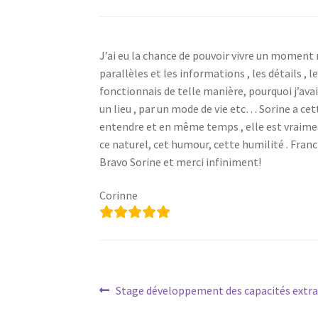
J’ai eu la chance de pouvoir vivre un moment 
parallèles et les informations , les détails ,
fonctionnais de telle manière, pourquoi j’avais 
un lieu , par un mode de vie etc… Sorine a cet
entendre et en même temps , elle est vraiment
ce naturel, cet humour, cette humilité . Fran
Bravo Sorine et merci infiniment!
Corinne
Navigation
Article
Stage développement des capacités extra
précédent :