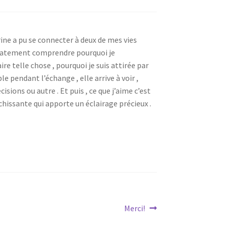
rine a pu se connecter à deux de mes vies
médiatement comprendre pourquoi je
ire telle chose , pourquoi je suis attirée par
e pendant l’échange , elle arrive à voir ,
ons ou autre . Et puis , ce que j’aime c’est
hissante qui apporte un éclairage précieux .
Article
Merci!
suivant :