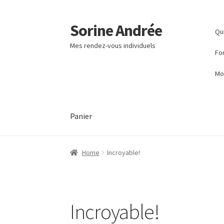
Sorine Andrée
Aller
Aller
Qui
à
au
Mes rendez-vous individuels
la
contenu
Fo
navigation
Mo
Panier
Accueil
Mon compte
Panier
Politique de cooki
Home
Incroyable!
Votre témoignage
Incroyable!