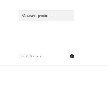
Search
Search
for:
0,00
€
0 article
ge