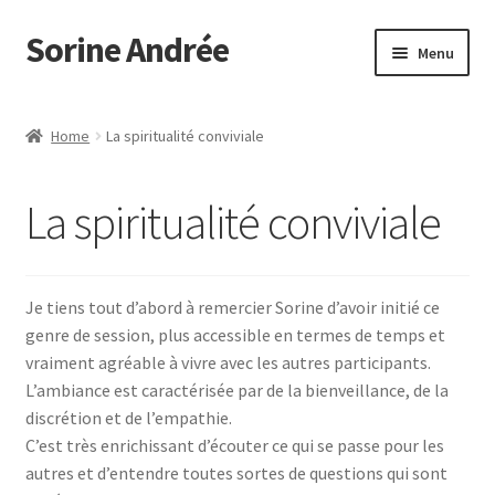
Sorine Andrée
Aller
Aller
Menu
à
au
la
contenu
Accueil
navigation
Home
La spiritualité conviviale
Mon compte
La spiritualité conviviale
Panier
Politique de cookies (UE)
Je tiens tout d’abord à remercier Sorine d’avoir initié ce
genre de session, plus accessible en termes de temps et
Témoignages
vraiment agréable à vivre avec les autres participants.
L’ambiance est caractérisée par de la bienveillance, de la
Validation de la commande
discrétion et de l’empathie.
C’est très enrichissant d’écouter ce qui se passe pour les
Votre Témoignage
autres et d’entendre toutes sortes de questions qui sont