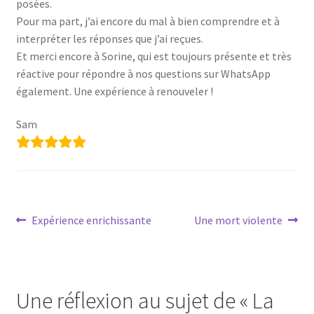
posées.
Votre témoignage
Pour ma part, j’ai encore du mal à bien comprendre et à
interpréter les réponses que j’ai reçues.
Et merci encore à Sorine, qui est toujours présente et très
réactive pour répondre à nos questions sur WhatsApp
également. Une expérience à renouveler !
Sam
Navigation
Article
Article
Expérience enrichissante
Une mort violente
précédent :
suivant :
de
l’article
Une réflexion au sujet de «
La