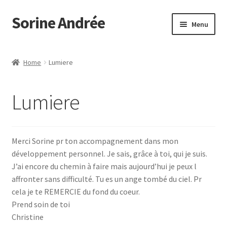
Sorine Andrée
Aller
Aller
Menu
à
au
la
contenu
Accueil
navigation
Home
Lumiere
Mon compte
Lumiere
Panier
Politique de cookies (UE)
Merci Sorine pr ton accompagnement dans mon
développement personnel. Je sais, grâce à toi, qui je suis.
Témoignages
J’ai encore du chemin à faire mais aujourd’hui je peux l
affronter sans difficulté. Tu es un ange tombé du ciel. Pr
Validation de la commande
cela je te REMERCIE du fond du coeur.
Prend soin de toi
Votre Témoignage
Christine