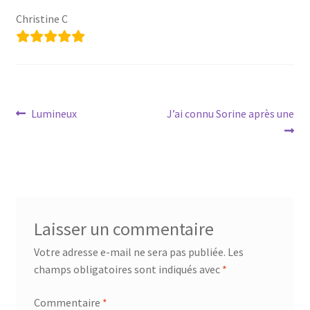
Votre témoignage
Christine C
Navigation
Article
Article
Lumineux
J’ai connu Sorine après une
précédent :
suivant :
de
l’article
Laisser un commentaire
Votre adresse e-mail ne sera pas publiée.
Les
champs obligatoires sont indiqués avec
*
Commentaire
*