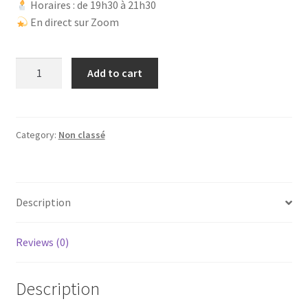
Horaires : de 19h30 à 21h30
En direct sur Zoom
Soirée
Add to cart
voyance
en
direct
2
Category:
Non classé
juin2026
quantity
Description
Reviews (0)
Description