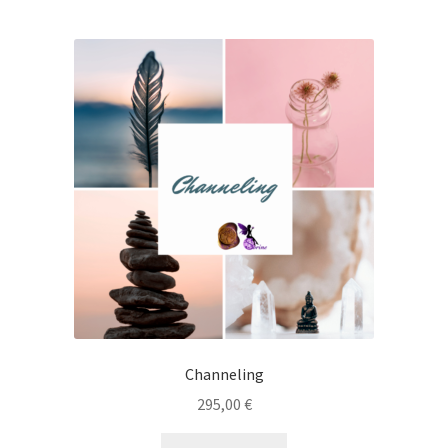
Channeling
295,00
€